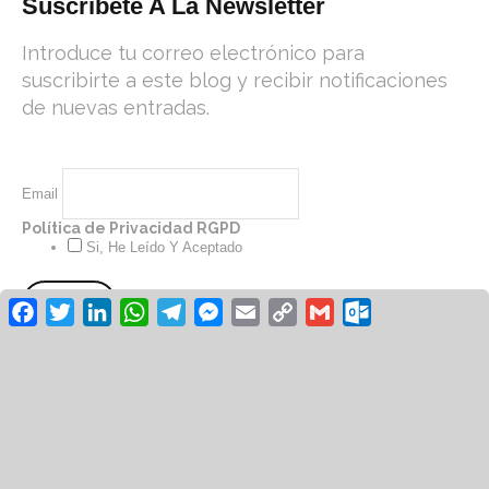
Suscríbete A La Newsletter
Introduce tu correo electrónico para
suscribirte a este blog y recibir notificaciones
de nuevas entradas.
Email
Política de Privacidad RGPD
Si, He Leído Y Aceptado
Facebook
Twitter
LinkedIn
WhatsApp
Telegram
Messenger
Email
Copy
Gmail
Outlook.co
Link
© Revista Unión UGT 2026 /
Aviso
/
Legal
Política de
/
/
Privacidad
Cookies
Diseño: Green Hat
Workers