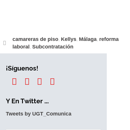
o
e
d
A
r
n
i
o
o
r
I
p
a
g
n
k
k
n
p
m
e
k
.
r
c
o
m
,
,
,
camareras de piso
Kellys
Málaga
reforma
,
laboral
Subcontratación
¡Síguenos!
Y En Twitter ...
Tweets by UGT_Comunica