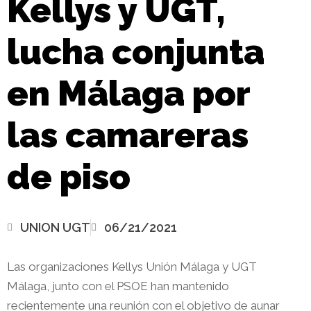
Kellys y UGT,
lucha conjunta
en Málaga por
las camareras
de piso
UNION UGT
06/21/2021
Las organizaciones Kellys Unión Málaga y UGT
Málaga, junto con el PSOE han mantenido
recientemente una reunión con el objetivo de aunar