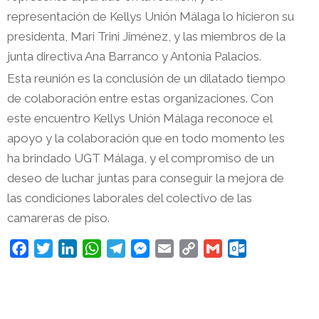
representación de Kellys Unión Málaga lo hicieron su
presidenta, Mari Trini Jiménez, y las miembros de la
junta directiva Ana Barranco y Antonia Palacios.
Esta reunión es la conclusión de un dilatado tiempo
de colaboración entre estas organizaciones. Con
este encuentro Kellys Unión Málaga reconoce el
apoyo y la colaboración que en todo momento les
ha brindado UGT Málaga, y el compromiso de un
deseo de luchar juntas para conseguir la mejora de
las condiciones laborales del colectivo de las
camareras de piso.
F
T
L
W
T
M
E
C
G
O
a
w
i
h
e
e
m
o
m
u
c
i
n
a
l
s
a
p
a
t
e
t
k
t
e
s
i
y
i
l
b
t
e
s
g
e
l
L
l
o