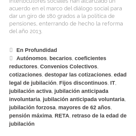
interlocutores sociales han alcanzado un
acuerdo en el marco del diálogo social para
dar un giro de 180 grados a la política de
pensiones, enterrando de hecho la reforma
del año 2013.
En Profundidad
,
,
Autónomos
becarios
coeficientes
,
,
reductores
Convenios Colectivos
,
,
cotizaciones
destopar las cotizaciones
edad
,
,
,
legal de jubilación
Fijos discontinuos
IT
,
jubilación activa
jubilación anticipada
,
,
involuntaria
jubilación anticipada voluntaria
,
,
jubilación forzosa
mayores de 62 años
,
,
pensión máxima
RETA
retraso de la edad de
jubilación