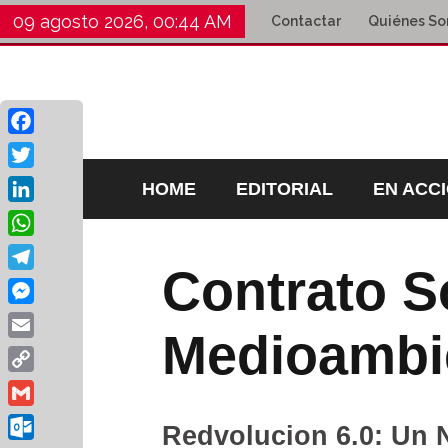
09 agosto 2026, 00:44 AM
Contactar
Quiénes S
Facebook
Twitter
HOME
EDITORIAL
EN ACC
LinkedIn
WhatsApp
Contrato S
Telegram
Messenger
Medioambi
Email
Copy
Link
Gmail
Redvolucion 6.0: Un 