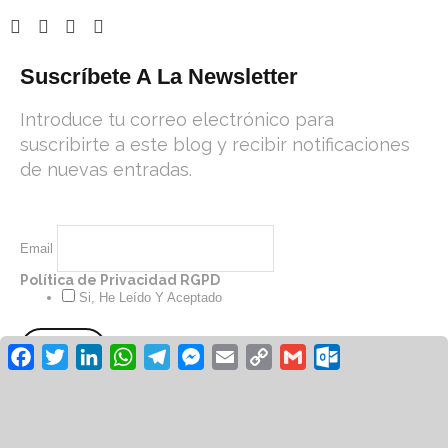
Suscríbete A La Newsletter
Introduce tu correo electrónico para
suscribirte a este blog y recibir notificaciones
de nuevas entradas.
Email
Política de Privacidad RGPD
Si, He Leído Y Aceptado
Facebook
Twitter
LinkedIn
WhatsApp
Telegram
Messenger
Email
Copy
Gmail
Outlook.co
Link
© Revista Unión UGT 2026 /
Aviso