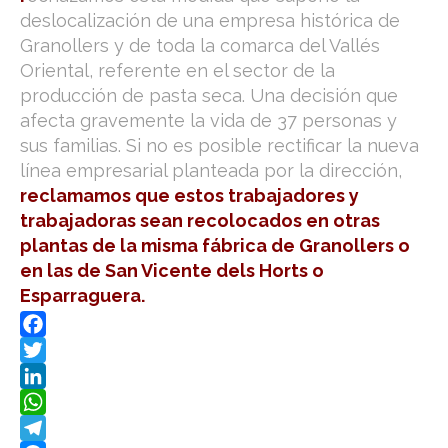
deslocalización de una empresa histórica de
Granollers y de toda la comarca del Vallés
Oriental, referente en el sector de la
producción de pasta seca. Una decisión que
afecta gravemente la vida de 37 personas y
sus familias. Si no es posible rectificar la nueva
línea empresarial planteada por la dirección,
reclamamos que estos trabajadores y
trabajadoras sean recolocados en otras
plantas de la misma fábrica de Granollers o
en las de San Vicente dels Horts o
Esparraguera.
F
a
T
c
w
L
e
i
i
W