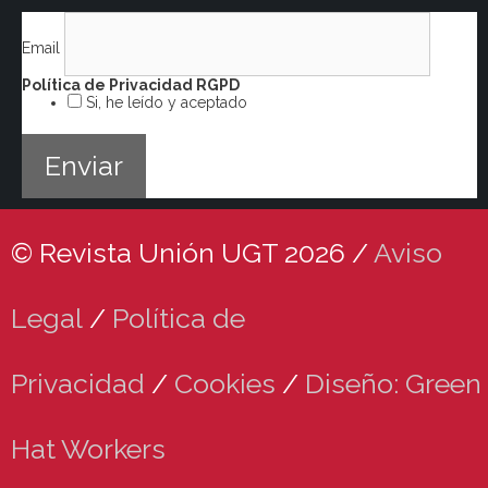
Email
Política de Privacidad RGPD
Si, he leído y aceptado
© Revista Unión UGT 2026 /
Aviso
Legal
/
Política de
Privacidad
/
Cookies
/
Diseño: Green
Hat Workers