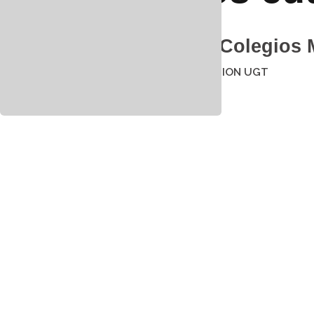
Outlook.com
Rehabilitar Colegios 
25 enero 2021
por
UNION UGT