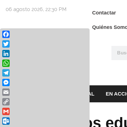
06 agosto 2026, 22:30 PM
Contactar
Quiénes Som
Facebook
Twitter
LinkedIn
WhatsApp
Telegram
Messenger
HOME
EDITORIAL
EN ACC
Email
Copy
Link
centros ed
Gmail