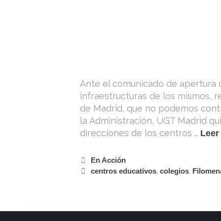
Ante el comunicado de apertura d
infraestructuras de los mismos, r
de Madrid, que no podemos contr
la Administración, UGT Madrid qu
direcciones de los centros …
Leer
En Acción
centros educativos
,
colegios
,
Filomen