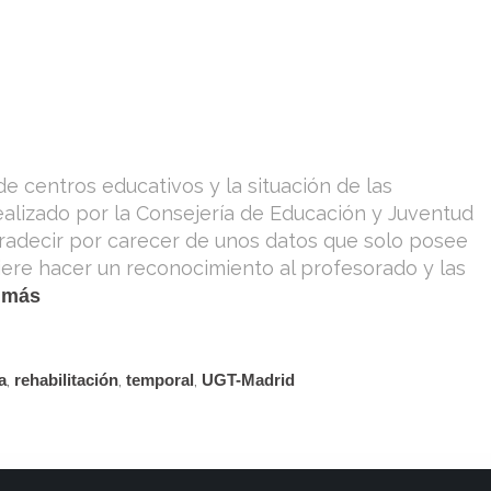
e centros educativos y la situación de las
ealizado por la Consejería de Educación y Juventud
adecir por carecer de unos datos que solo posee
iere hacer un reconocimiento al profesorado y las
 más
a
,
rehabilitación
,
temporal
,
UGT-Madrid