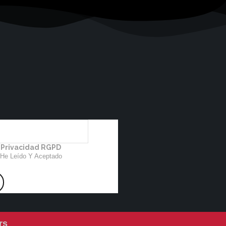
e Privacidad RGPD
 He Leído Y Aceptado
rs