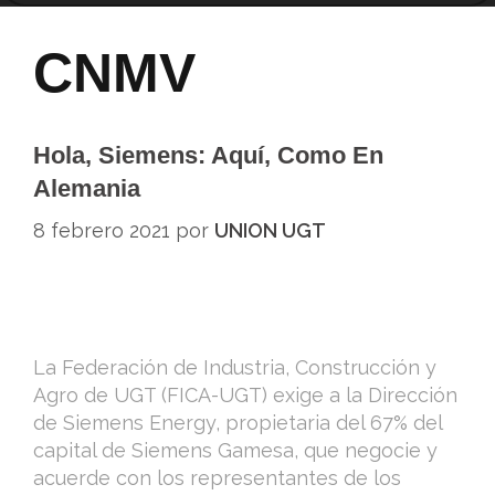
CNMV
Hola, Siemens: Aquí, Como En
Alemania
8 febrero 2021
por
UNION UGT
La Federación de Industria, Construcción y
Agro de UGT (FICA-UGT) exige a la Dirección
de Siemens Energy, propietaria del 67% del
capital de Siemens Gamesa, que negocie y
acuerde con los representantes de los