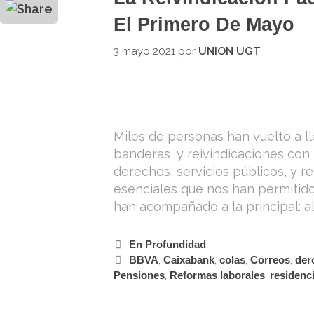
Outlook.com
El Primero De Mayo
3 mayo 2021
por
UNION UGT
Miles de personas han vuelto a ll
banderas, y reivindicaciones con 
derechos, servicios públicos, y r
esenciales que nos han permitid
han acompañado a la principal: al
En Profundidad
BBVA
,
Caixabank
,
colas
,
Correos
,
der
Pensiones
,
Reformas laborales
,
residenc