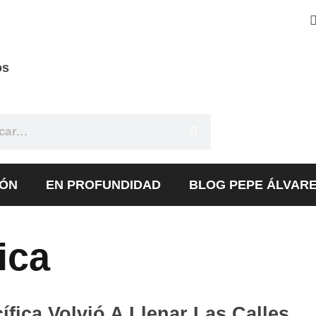
os
IÓN
EN PROFUNDIDAD
BLOG PEPE ÁLVAR
ica
ífica Volvió A Llenar Las Calles