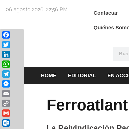
06 agosto 2026, 22:56 PM
Contactar
Quiénes Som
Facebook
Twitter
LinkedIn
WhatsApp
HOME
EDITORIAL
EN ACC
Telegram
Messenger
Ferroatlant
Email
Copy
Link
Gmail
La Reivindicación Pac