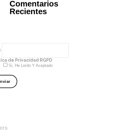
Comentarios
Recientes
l
tica de Privacidad RGPD
Si, He Leído Y Aceptado
ers