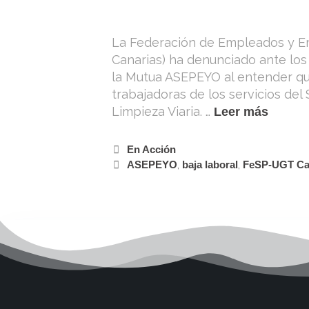
La Federación de Empleados y E
Canarias) ha denunciado ante los 
la Mutua ASEPEYO al entender qu
trabajadoras de los servicios de
Limpieza Viaria. …
Leer más
En Acción
ASEPEYO
,
baja laboral
,
FeSP-UGT Ca