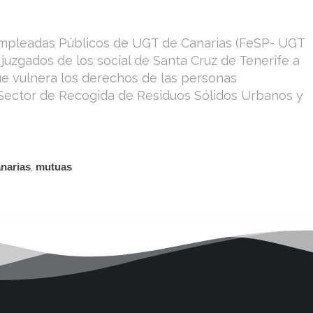
mpleadas Públicos de UGT de Canarias (FeSP- UGT
juzgados de los social de Santa Cruz de Tenerife a
e vulnera los derechos de las personas
l Sector de Recogida de Residuos Sólidos Urbanos y
narias
,
mutuas