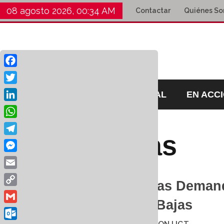
08 agosto 2026, 00:34 AM
Contactar
Quiénes S
Facebook
Twitter
HOME
EDITORIAL
EN ACC
LinkedIn
WhatsApp
mutuas
Telegram
Messenger
Email
UGT Canarias Deman
Copy
Reconocer Bajas
Link
Gmail
5 marzo 2021
por
UNION UGT