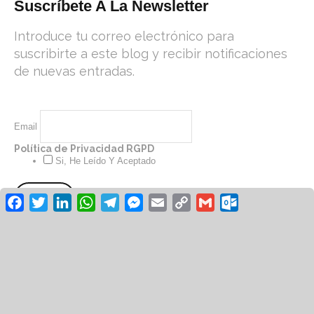
Suscríbete A La Newsletter
Introduce tu correo electrónico para
suscribirte a este blog y recibir notificaciones
de nuevas entradas.
Email
Política de Privacidad RGPD
Si, He Leído Y Aceptado
Facebook
Twitter
LinkedIn
WhatsApp
Telegram
Messenger
Email
Copy
Gmail
Outlook.co
Link
© Revista Unión UGT 2026 /
Aviso
/
Legal
Política de
/
/
Privacidad
Cookies
Diseño: Green Hat
Workers