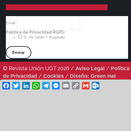
Email
Política de Privacidad RGPD
Si, He Leído Y Aceptado
© Revista Unión UGT 2026 /
/
Aviso Legal
Política
/
/
de Privacidad
Cookies
Diseño: Green Hat
Workers
Facebook
Twitter
LinkedIn
WhatsApp
Telegram
Messenger
Email
Copy
Gmail
Outlook.co
Link