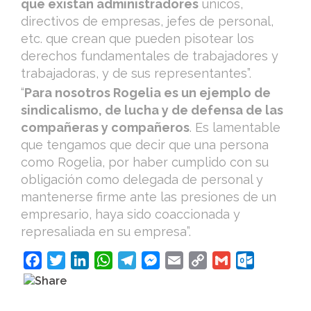
que existan administradores
únicos,
directivos de empresas, jefes de personal,
etc. que crean que pueden pisotear los
derechos fundamentales de trabajadores y
trabajadoras, y de sus representantes”.
“
Para nosotros Rogelia es un ejemplo de
sindicalismo, de lucha y de defensa de las
compañeras y compañeros
. Es lamentable
que tengamos que decir que una persona
como Rogelia, por haber cumplido con su
obligación como delegada de personal y
mantenerse firme ante las presiones de un
empresario, haya sido coaccionada y
represaliada en su empresa”.
F
T
L
W
T
M
E
C
G
O
a
w
i
h
e
e
m
o
m
u
c
i
n
a
l
s
a
p
a
t
e
t
k
t
e
s
i
y
i
l