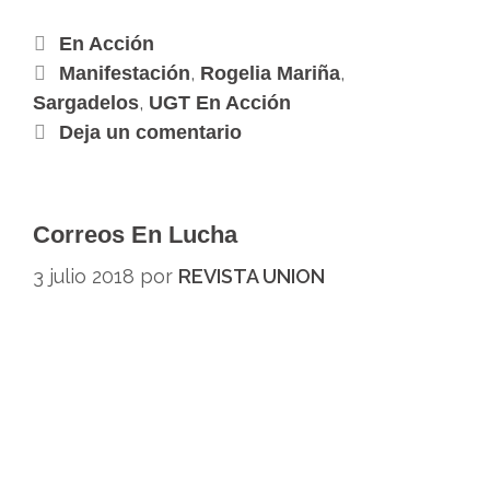
b
t
e
s
g
e
l
L
l
o
o
e
d
A
r
n
i
o
En Acción
o
r
I
p
a
g
n
k
,
,
Manifestación
Rogelia Mariña
k
n
p
m
e
k
.
,
Sargadelos
UGT En Acción
r
c
Deja un comentario
o
m
Correos En Lucha
3 julio 2018
por
REVISTA UNION