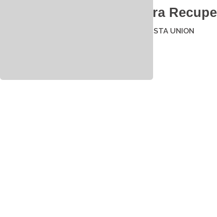
Outlook.com
De Mayo Para Recupe
7 mayo 2018
por
REVISTA UNION