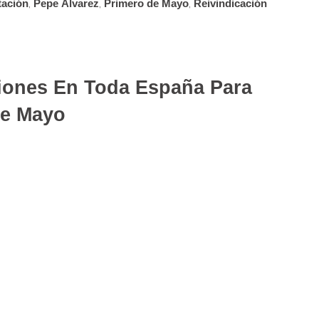
tación
,
Pepe Álvarez
,
Primero de Mayo
,
Reivindicación
iones En Toda España Para
De Mayo