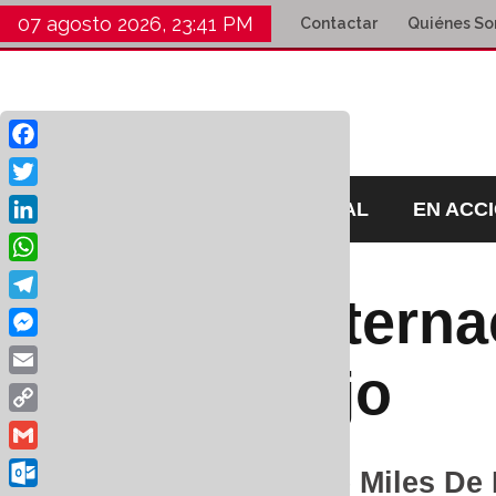
07 agosto 2026, 23:41 PM
Contactar
Quiénes S
Facebook
Twitter
HOME
EDITORIAL
EN ACC
LinkedIn
WhatsApp
Día Interna
Telegram
Messenger
Trabajo
Email
Copy
Link
Gmail
Decenas De Miles De 