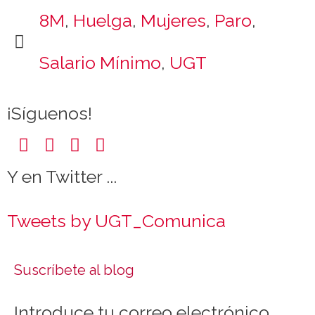
.
8M
,
Huelga
,
Mujeres
,
Paro
,
c
o
Salario Mínimo
,
UGT
m
¡Síguenos!
Y en Twitter ...
Tweets by UGT_Comunica
Suscríbete al blog
Introduce tu correo electrónico