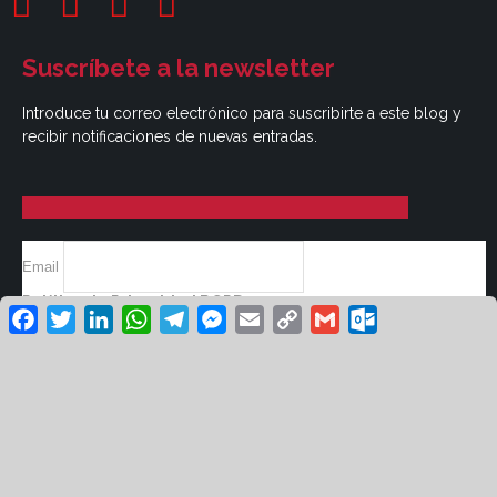
Suscríbete a la newsletter
Introduce tu correo electrónico para suscribirte a este blog y
recibir notificaciones de nuevas entradas.
Email
Política de Privacidad RGPD
Facebook
Twitter
LinkedIn
WhatsApp
Telegram
Messenger
Email
Copy
Gmail
Outlook.co
Si, He Leído Y Aceptado
Link
© Revista Unión UGT 2026 /
/
Aviso Legal
Política
/
/
de Privacidad
Cookies
Diseño: Green Hat
Workers