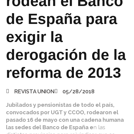
rodean el Banco
de España para
exigir la
derogación de la
reforma de 2013
REVISTA UNION
05/28/2018
Jubilados y pensionistas de todo el país,
convocados por UGT y CCOO, rodearon el
pasado 16 de mayo con una cadena humana
las sedes del Banco de España e
n las