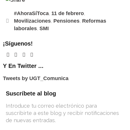
p
a
n
l
y
a
u
m
g
,
,
#AhoraSíToca
11 de febrero
L
i
t
e
,
,
i
Movilizaciones
Pensiones
Reformas
l
l
r
n
,
laborales
SMI
o
k
o
¡Síguenos!
k
.
c
o
Y En Twitter ...
m
Tweets by UGT_Comunica
Suscríbete al blog
Introduce tu correo electrónico para
suscribirte a este blog y recibir notificaciones
de nuevas entradas.