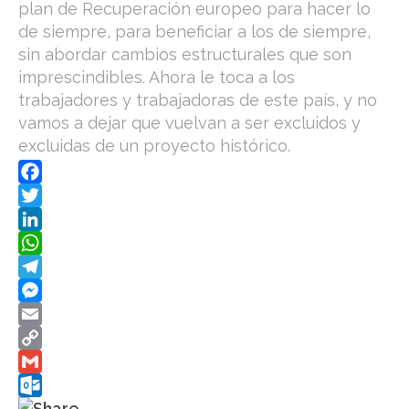
plan de Recuperación europeo para hacer lo
de siempre, para beneficiar a los de siempre,
sin abordar cambios estructurales que son
imprescindibles. Ahora le toca a los
trabajadores y trabajadoras de este país, y no
vamos a dejar que vuelvan a ser excluidos y
excluidas de un proyecto histórico.
F
a
T
c
w
L
e
i
i
W
b
t
n
h
T
o
t
k
a
e
M
o
e
e
t
l
e
E
k
r
d
s
e
s
m
C
I
A
g
s
a
o
G
n
p
r
e
i
p
m
O