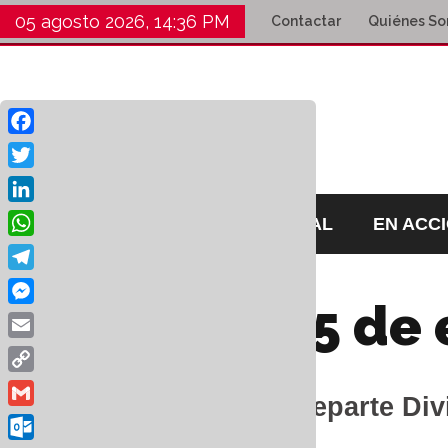
05 agosto 2026, 14:36 PM
Contactar
Quiénes S
Facebook
Twitter
LinkedIn
HOME
EDITORIAL
EN ACC
WhatsApp
Telegram
25 de 
Día:
Messenger
Email
Copy
La Banca Reparte Div
Link
Gmail
Salarios