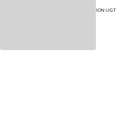
Outlook.com
25 enero 2021
por
UNION UGT