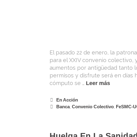
El pasado 22 de enero, la patron
para el XXIV convenio colectivo,
aumentos por antigüedad tanto l
permisos y disfrute será en días
cómputo se …
Leer más
En Acción
Banca
,
Convenio Colectivo
,
FeSMC-U
Huelga En La Sanida