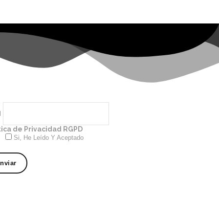
l
tica de Privacidad RGPD
Si, He Leído Y Aceptado