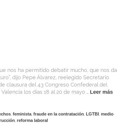
que nos ha permitido debatir mucho, que nos da
turo”, dijo Pepe Álvarez, reelegido Secretario
de clausura del 43 Congreso Confederal del
Valencia los días 18 al 20 de mayo …
Leer más
echos
,
feminista
,
fraude en la contratación
,
LGTBI
,
medio
rucción
,
reforma laboral