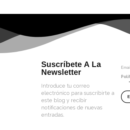
Suscríbete A La
Emai
Newsletter
Polí
Introduce tu correo
electrónico para suscribirte a
este blog y recibir
notificaciones de nuevas
entradas.