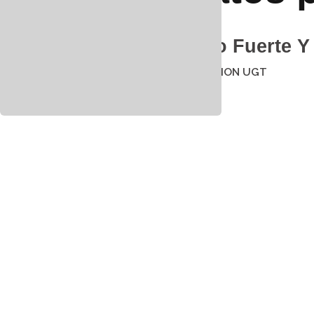
Outlook.com
Un Proyecto Fuerte Y
25 mayo 2021
por
UNION UGT