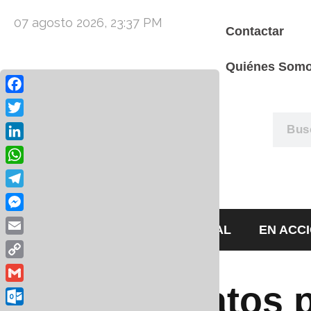
07 agosto 2026, 23:37 PM
Contactar
Quiénes Som
Facebook
Twitter
LinkedIn
WhatsApp
Telegram
Messenger
HOME
EDITORIAL
EN ACC
Email
Copy
Link
contratos 
Gmail