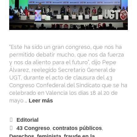
“Este ha sido un gran congreso, que nos ha
permitido debatir mucho, que nos da fuerza
y nos da aliento para el futuro”, dijo Pepe
Álvarez, reelegido Secretario General de
UGT, durante el acto de clausura del 43
Congreso Confederal del Sindicato que se ha
celebrado en Valencia los días 18 al 20 de
mayo …
Leer más
Editorial
,
,
43 Congreso
contratos públicos
,
,
Derechos
feminista
fraude en la