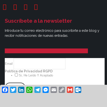
Suscríbete a la newsletter
Introduce tu correo electrónico para suscribirte a este blog y
recibir notificaciones de nuevas entradas.
Email
Política de Privacidad RGPD
Si, He Leído Y Aceptado
Facebook
Twitter
LinkedIn
WhatsApp
Telegram
Messenger
Email
Copy
Gmail
Outlook.co
Link
© Revista Unión UGT 2026 /
/
Aviso Legal
Política
/
/