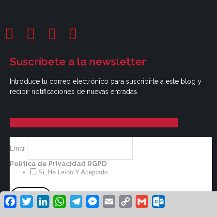
Suscríbete a la newsletter
Introduce tu correo electrónico para suscribirte a este blog y
recibir notificaciones de nuevas entradas.
Email
Política de Privacidad RGPD
Si, He Leído Y Aceptado
Facebook
Twitter
LinkedIn
WhatsApp
Telegram
Messenger
Email
Copy
Gmail
Outlook.co
Link