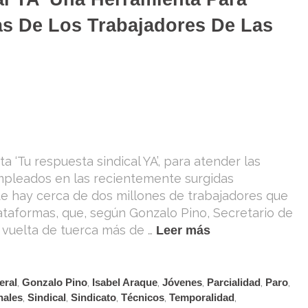
s De Los Trabajadores De Las
‘Tu respuesta sindical YA’, para atender las
pleados en las recientemente surgidas
te hay cerca de dos millones de trabajadores que
lataformas, que, según Gonzalo Pino, Secretario de
a vuelta de tuerca más de …
Leer más
eral
,
Gonzalo Pino
,
Isabel Araque
,
Jóvenes
,
Parcialidad
,
Paro
,
nales
,
Sindical
,
Sindicato
,
Técnicos
,
Temporalidad
,