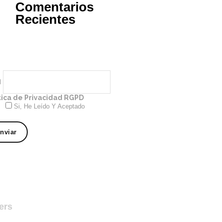
Comentarios
Recientes
l
tica de Privacidad RGPD
Si, He Leído Y Aceptado
ers