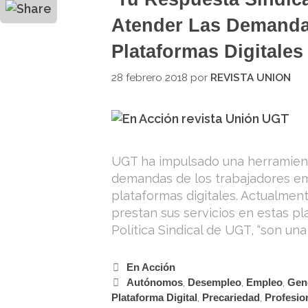
Outlook.com
Atender Las Demanda
Plataformas Digitales
28 febrero 2018
por
REVISTA UNION
UGT ha impulsado una herramienta 
demandas de los trabajadores em
plataformas digitales. Actualmen
prestan sus servicios en estas p
Política Sindical de UGT, “son un
En Acción
Autónomos
,
Desempleo
,
Empleo
,
Gen
Plataforma Digital
,
Precariedad
,
Profesio