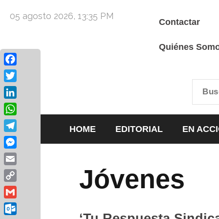
05 agosto 2026, 13:35 PM
Contactar
Quiénes Som
Facebook
Twitter
LinkedIn
WhatsApp
HOME
EDITORIAL
EN ACC
Telegram
Messenger
Jóvenes
Email
Copy
Link
Gmail
‘Tu Respuesta Sindic