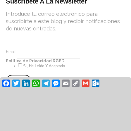
Suscríbete A La Newsletter
Introduce tu correo electrónico para
suscribirte a este blog y recibir notificaciones
de nuevas entradas.
Email
Política de Privacidad RGPD
Si, He Leído Y Aceptado
Facebook
Twitter
LinkedIn
WhatsApp
Telegram
Messenger
Email
Copy
Gmail
Outlook.co
Link
© Revista Unión UGT 2026 /
Aviso
/
Legal
Política de
/
/
Privacidad
Cookies
Diseño: Green Hat
Workers