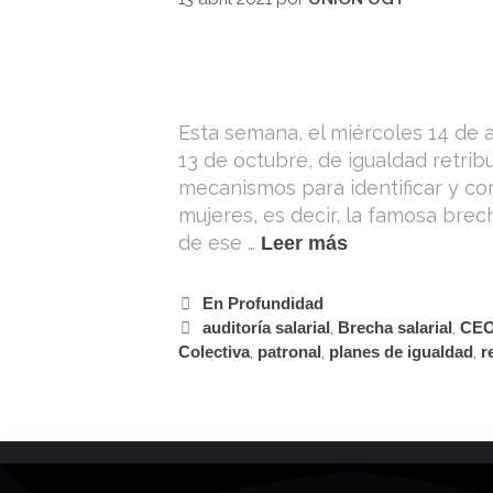
Esta semana, el miércoles 14 de a
13 de octubre, de igualdad retri
mecanismos para identificar y cor
mujeres, es decir, la famosa brech
de ese …
Leer más
En Profundidad
auditoría salarial
,
Brecha salarial
,
CE
Colectiva
,
patronal
,
planes de igualdad
,
r