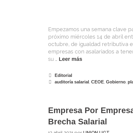
Empezamos una semana clave para 
próximo miércoles 14 de abril ent
octubre, de igualdad retributiva 
empresas con asalariados a tener 
su …
Leer más
Editorial
auditoría salarial
,
CEOE
,
Gobierno
,
pl
Empresa Por Empresa
Brecha Salarial
13 abril 2021
por
UNION UGT