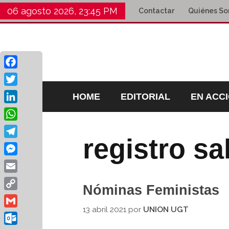
06 agosto 2026, 23:45 PM
Contactar
Quiénes S
Facebook
Twitter
HOME
EDITORIAL
EN ACC
LinkedIn
WhatsApp
registro sal
Telegram
Messenger
Email
Nóminas Feministas
Copy
Link
13 abril 2021
por
UNION UGT
Gmail