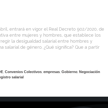
bril, entrará en vigor el Real Decreto 902/2020, de
butiva entre mujeres y hombres, que establece los
regir la desigualdad salarial entre hombres y
a salarial de género. ¿Qué significa? Que a partir
OE
,
Convenios Colectivos
,
empresas
,
Gobierno
,
Negociación
egistro salarial