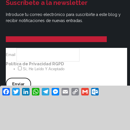
Suscríbete a la newsletter
Introduce tu correo electrónico para suscribirte a este blog y
recibir notificaciones de nuevas entradas.
Email
Política de Privacidad RGPD
Si, He Leído Y Aceptado
Facebook
Twitter
LinkedIn
WhatsApp
Telegram
Messenger
Email
Copy
Gmail
Outlook.co
Link
© Revista Unión UGT 2026 /
/
Aviso Legal
Política
/
/
de Privacidad
Cookies
Diseño: Green Hat
Workers