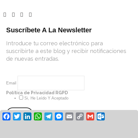
Suscríbete A La Newsletter
Introduce tu correo electrónico para
suscribirte a este blog y recibir notificaciones
de nuevas entradas.
Email
Política de Privacidad RGPD
Si, He Leído Y Aceptado
Facebook
Twitter
LinkedIn
WhatsApp
Telegram
Messenger
Email
Copy
Gmail
Outlook.co
Link
© Revista Unión UGT 2026 /
Aviso