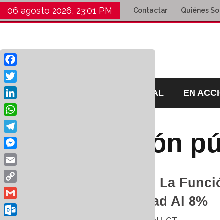
06 agosto 2026, 23:01 PM
Contactar
Quiénes S
Facebook
Twitter
HOME
EDITORIAL
EN ACC
LinkedIn
WhatsApp
Función pú
Telegram
Messenger
Email
Acuerdo En La Funció
Copy
Temporalidad Al 8%
Link
Gmail
7 julio 2021
por
UNION UGT