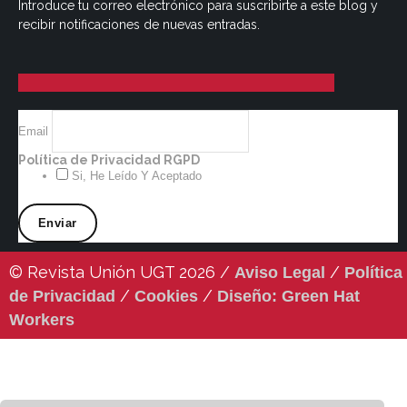
Introduce tu correo electrónico para suscribirte a este blog y
recibir notificaciones de nuevas entradas.
Email
Política de Privacidad RGPD
Si, He Leído Y Aceptado
© Revista Unión UGT 2026 /
/
Aviso Legal
Política
/
/
de Privacidad
Cookies
Diseño: Green Hat
Workers