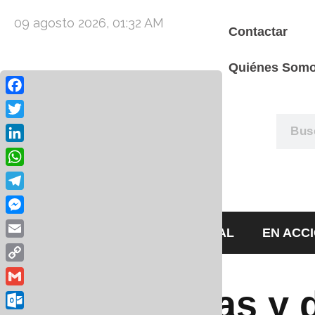
09 agosto 2026, 01:32 AM
Contactar
Quiénes Som
Facebook
Twitter
LinkedIn
WhatsApp
Telegram
Messenger
HOME
EDITORIAL
EN ACC
Email
Copy
Link
oficinas y
Gmail