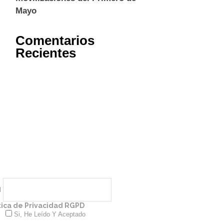
Mayo
Comentarios
Recientes
l
tica de Privacidad RGPD
Si, He Leído Y Aceptado