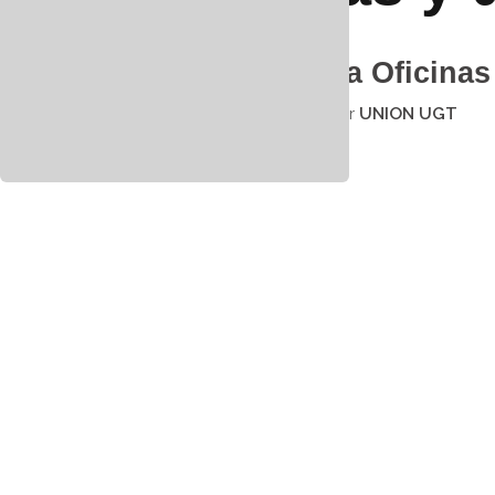
Outlook.com
2% Más Para Oficina
14 diciembre 2020
por
UNION UGT