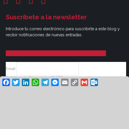
Suscríbete a la newsletter
Introduce tu correo electrónico para suscribirte a este blog y
recibir notificaciones de nuevas entradas.
Email
Política de Privacidad RGPD
Facebook
Twitter
LinkedIn
WhatsApp
Telegram
Messenger
Email
Copy
Gmail
Outlook.co
Si, He Leído Y Aceptado
Link
© Revista Unión UGT 2026 /
/
Aviso Legal
Política
/
/
de Privacidad
Cookies
Diseño: Green Hat
Workers